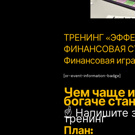
ТРЕНИНГ «ЭФФ
ФИНАНСОВАЯ С
Финансовая игр
[or-event-information-badge]
Чем чаще и
богаче ста
☝️ Напишите 
тренинг
План: